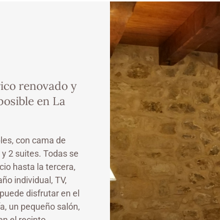
rico renovado y
posible en La
les, con cama de
y 2 suites. Todas se
cio hasta la tercera,
año individual, TV,
puede disfrutar en el
ía, un pequeño salón,
en el recinto.