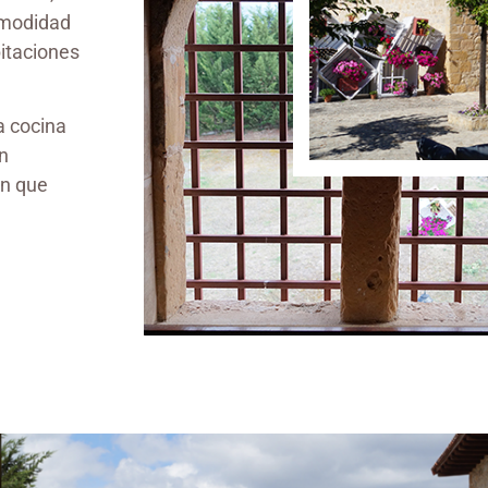
omodidad
bitaciones
a cocina
on
án que