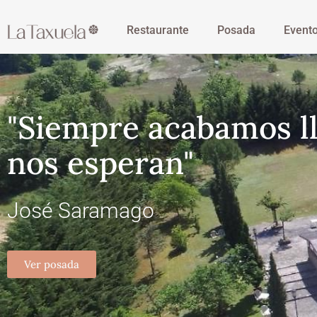
Restaurante
Posada
Event
"Siempre acabamos l
nos esperan"
José Saramago
Ver posada